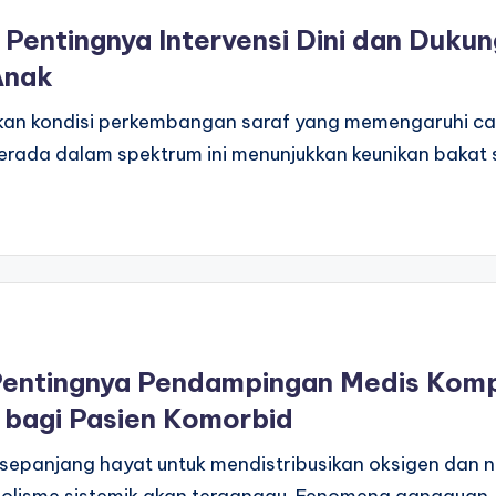
entingnya Intervensi Dini dan Dukun
Anak
n kondisi perkembangan saraf yang memengaruhi cara
 berada dalam spektrum ini menunjukkan keunikan baka
entingnya Pendampingan Medis Kompr
 bagi Pasien Komorbid
sepanjang hayat untuk mendistribusikan oksigen dan nutr
abolisme sistemik akan terganggu. Fenomena gangguan