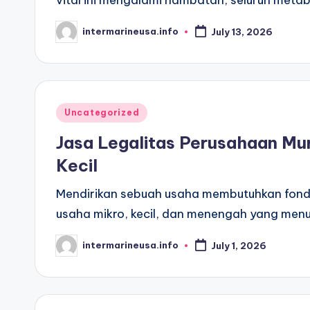
intermarineusa.info
July 13, 2026
Posted
by
Posted
Uncategorized
in
Jasa Legalitas Perusahaan Mu
Kecil
Mendirikan sebuah usaha membutuhkan fonda
usaha mikro, kecil, dan menengah yang men
intermarineusa.info
July 1, 2026
Posted
by