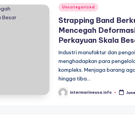
Posted
Uncategorized
in
Strapping Band Berku
Mencegah Deformasi
Perkayuan Skala Bes
Industri manufaktur dan pengol
menghadapkan para pengelola l
kompleks. Menjaga barang agar t
hingga tiba…
intermarineusa.info
Jun
Posted
by