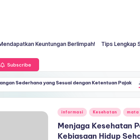
k Mendapatkan Keuntungan Berlimpah!
Tips Lengkap 
Subscribe
rhana yang Sesuai dengan Ketentuan Pajak
Jasa Pendir
July 17, 2026
rhana yang Sesuai dengan Ketentuan Pajak
Jasa Pendir
July 17, 2026
Posted
informasi
Kesehatan
mata
in
Menjaga Kesehatan P
Kebiasaan Hidup Seh