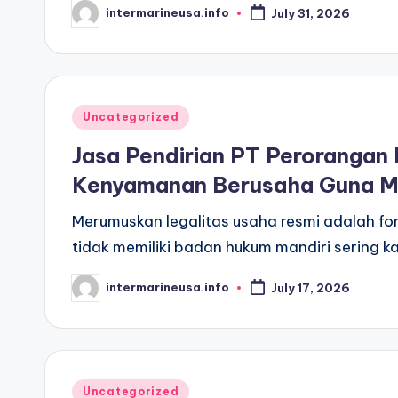
intermarineusa.info
July 31, 2026
Posted
by
Posted
Uncategorized
in
Jasa Pendirian PT Perorangan 
Kenyamanan Berusaha Guna Me
Merumuskan legalitas usaha resmi adalah fo
tidak memiliki badan hukum mandiri sering
intermarineusa.info
July 17, 2026
Posted
by
Posted
Uncategorized