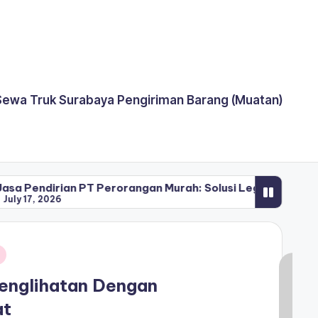
Sewa Truk Surabaya Pengiriman Barang (Muatan)
ian PT Perorangan Murah: Solusi Legalitas Kilat Tanpa M
ian PT Perorangan Murah: Solusi Legalitas Kilat Tanpa M
englihatan Dengan
at