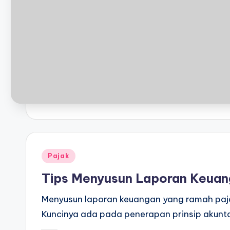
Posted
Pajak
in
Tips Menyusun Laporan Keuan
Menyusun laporan keuangan yang ramah paja
Kuncinya ada pada penerapan prinsip akunt