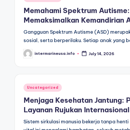
in
Memahami Spektrum Autisme: P
Memaksimalkan Kemandirian 
Gangguan Spektrum Autisme (ASD) merupaka
sosial, serta berperilaku. Setiap anak yang
intermarineusa.info
July 14, 2026
Posted
by
Posted
Uncategorized
in
Menjaga Kesehatan Jantung: P
Layanan Rujukan Internasional
Sistem sirkulasi manusia bekerja tanpa henti 
vital ini mengalami hambatan, seluruh met