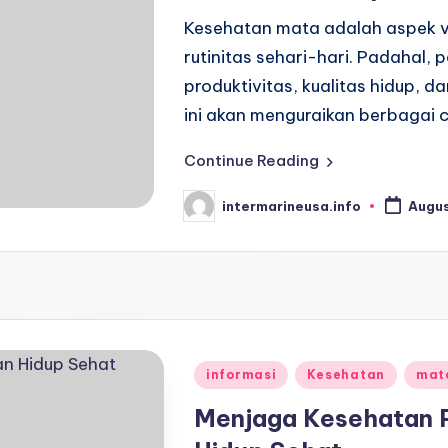
Kesehatan mata adalah aspek vi
rutinitas sehari-hari. Padahal,
produktivitas, kualitas hidup, d
ini akan menguraikan berbagai 
Continue Reading
intermarineusa.info
Augus
Posted
by
Posted
informasi
Kesehatan
mat
in
Menjaga Kesehatan 